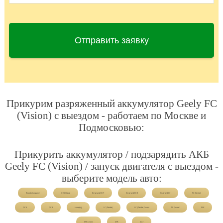
Отправить заявку
Прикурим разряженный аккумулятор Geely FC
(Vision) с выездом - работаем по Москве и
Подмосковью:
Прикурить аккумулятор / подзарядить АКБ
Geely FC (Vision) / запуск двигателя с выездом -
выберите модель авто:
Beauty Leopard
CK (Otaka)
Emgrand EC7
Emgrand EC8
Emgrand X7
FC (Vision)
GC6
GC9
Haoqing
LC (Panda)
LC (Panda) Cross
M Grand
MK
MK Cross
MR
SC7