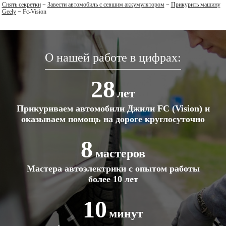
Снять секретки
−
Завести автомобиль с севшим аккумулятором
−
Прикурить машину
Geely
−
Fc-Vision
О нашей работе в цифрах:
28
лет
Прикуриваем автомобили Джили FC (Vision) и
оказываем помощь на дороге круглосуточно
8
мастеров
Мастера автоэлектрики с опытом работы
более 10 лет
10
минут