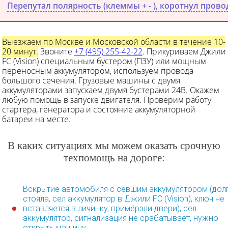
Перепутал полярность (клеммы + - ), коротнул прово
Выезжаем по Москве и Московской области в течение 10-
20 минут.
Звоните
+7 (495) 255-42-22
. Прикуриваем Джили
FC (Vision) специальным бустером (ПЗУ) или мощным
переносным аккумулятором, используем провода
большого сечения. Грузовые машины с двумя
аккумуляторами запускаем двумя бустерами 24В. Окажем
любую помощь в запуске двигателя. Проверим работу
стартера, генератора и состояние аккумуляторной
батареи на месте.
В каких ситуациях мы можем оказать срочную
техпомощь на дороге:
Вскрытие автомобиля с севшим аккумулятором (дол
стояла, сел аккумулятор в Джили FC (Vision), ключ не
вставляется в личинку, примёрзли двери), сел
аккумулятор, сигнализация не срабатывает, нужно
открыть машину.