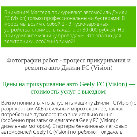
Внимание! Мастера прикуривают автомобиль Джили
FC (Vision) только профессиональными бустерами! В
мороз мы возим с собой 2 - 3 пуско-зарядных
устройства, стоимость каждого от 30 000 рублей. Не
прикуривайте машину проводами. Это опасно для
электроники, особенно зимой!
Фотографии работ - процесс прикуривания и
ремонта авто Джили FC (Vision)
Цены на прикуривание авто Geely FC (Vision) —
стоимость услуг с выездом:
Важно понимать, что запустить машину Джили FC (Vision) с
разряженным АКБ в сильный мороз сложнее, так как
потребление пускового тока значительно выше
(особенно при запуске двигателя Geely FC (Vision) c
дизельным мотором). Стартеры бензиновых легковых
автомобилей Geely FC (Vision) потребляют ток даже в