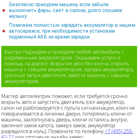
Безопасно прикурим машину, если забыли
выключить фары, свет в салоне, долго слушали
музыку
Поможем полностью зарядить аккумулятор в нашем
автосервисе, при необходимости установим
подменный АКБ на время зарядки
Быстро подъедем и прикурим любой автомобиль с
разряженным аккумулятором. Оказываем услуги и
помощь на дороге: вскрытие авто без ключа, открыть
машину с севшим аккумулятором, зарядка аккумулятора,
срочный запуск двигателя, завести машину с севшим
аккумулятором.
Мастер автоэлектрик поможет, если требуется срочно
вскрыть авто и запустить двигатель (сел аккумулятор,
салон не разблокируется с пульта сигнализации, ключ не
поворачивается в личинки двери, потерялись ключи от
машины, захлопнулась дверь, ключи остались внутри,
заклинил замок капота, замерз замок, аккумулятор
разрядился в ноль). Позвоните по телефону
+7 (495) 255-
42-22
или отправьте онлайн заявку.