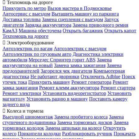

Техпомощь на дороге
Прикурить по метро
Вызов мастера в Подмосковье
Автосервис с выездом
Вытащить машину из паркинга
Доставка топлива
Замена сцепления с выездом
Запуск
двигателя
Зарядка аккумулятора
Замена приводного ремня
КамАЗ
Машина обесточена
Открыть багажник
Открыть капот
Техпомощь на дороге

Электрооборудование
Автоэлектрик по вагам
Автоэлектрик с выездом
Автоэлектрик по грузовым авто
Диагностика электрики
автомобиля
Мерседес Спринтер горит ABS
Замена
аккумулятора на новый
Замена замка зажигания
Замена
предохранителей
Загорелся чек двигателя
Компьютерная
диагностика
Не работают дворники
Отключить Adblue
Поиск
утечек тока
Прикурить машину
Ремонт генератора
Ремонт
замка зажигания
Ремонт клемм аккумулятора
Ремонт стартера
Ремонт электрики
Установить видеорегистратор
Установить
магнитолу
Установить рацию в машину
Поставить камеру
заднего вида

Колеса и тормоза
Выездной шиномонтаж
Замена пробитого колеса
Замена
ступичного подшипника
Замена тормозных дисков
Замена
тормозных колодок
Замена шпильки на колесе
Открутить
колесо
Прикипели колодки
Разблокировать ручник
Прокачать