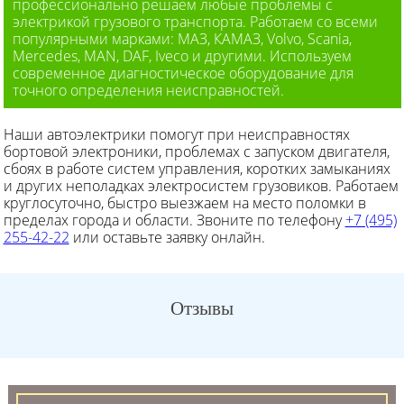
профессионально решаем любые проблемы с
электрикой грузового транспорта. Работаем со всеми
популярными марками: МАЗ, КАМАЗ, Volvo, Scania,
Mercedes, MAN, DAF, Iveco и другими. Используем
современное диагностическое оборудование для
точного определения неисправностей.
Наши автоэлектрики помогут при неисправностях
бортовой электроники, проблемах с запуском двигателя,
сбоях в работе систем управления, коротких замыканиях
и других неполадках электросистем грузовиков. Работаем
круглосуточно, быстро выезжаем на место поломки в
пределах города и области. Звоните по телефону
+7 (495)
255-42-22
или оставьте заявку онлайн.
Отзывы