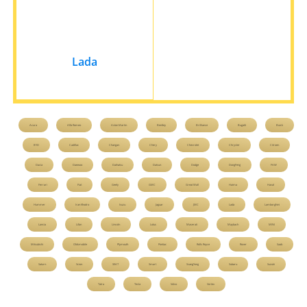
Lada
Acura
Alfa Romeo
Aston Martin
Bentley
Brilliance
Bugatti
Buick
BYD
Cadillac
Changan
Chery
Chevrolet
Chrysler
Citroen
Dacia
Daewoo
Daihatsu
Datsun
Dodge
DongFeng
FAW
Ferrari
Fiat
Geely
GMC
Great Wall
Haima
Haval
Hummer
Iran Khodro
Isuzu
Jaguar
JMC
Lada
Lamborghini
Lancia
Lifan
Lincoln
Lotus
Maserati
Maybach
MINI
Mitsubishi
Oldsmobile
Plymouth
Pontiac
Rolls Royce
Rover
Saab
Saturn
Scion
SEAT
Smart
SsangYong
Subaru
Suzuki
Tatra
Tesla
Volvo
Vortex