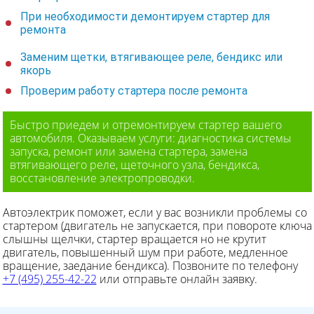
При необходимости демонтируем стартер для
ремонта
Заменим щетки, втягивающее реле, бендикс или
якорь
Проверим работу стартера после ремонта
Быстро приедем и отремонтируем стартер вашего
автомобиля. Оказываем услуги: диагностика системы
запуска, ремонт или замена стартера, замена
втягивающего реле, щеточного узла, бендикса,
восстановление электропроводки.
Автоэлектрик поможет, если у вас возникли проблемы со
стартером (двигатель не запускается, при повороте ключа
слышны щелчки, стартер вращается но не крутит
двигатель, повышенный шум при работе, медленное
вращение, заедание бендикса). Позвоните по телефону
+7 (495) 255-42-22
или отправьте онлайн заявку.