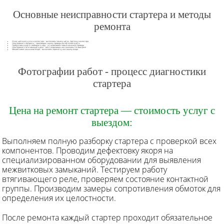
Основные неисправности стартера и методы
ремонта
Износ щёточного узла и коллектора – выполняем замену щёток, проточку коллектора
Неисправность бендикса – производим замену привода или обгонной муфты
Пробуксовка муфты свободного хода – устанавливаем новый механизм привода
Неисправность втягивающего реле – восстанавливаем или заменяем тяговое реле
Межвитковое замыкание якоря – выполняем перемотку или замену якоря
Фотографии работ - процесс диагностики
стартера
Цена на ремонт стартера — стоимость услуг с
выездом:
Выполняем полную разборку стартера с проверкой всех
компонентов. Проводим дефектовку якоря на
специализированном оборудовании для выявления
межвитковых замыканий. Тестируем работу
втягивающего реле, проверяем состояние контактной
группы. Производим замеры сопротивления обмоток для
определения их целостности.
После ремонта каждый стартер проходит обязательное