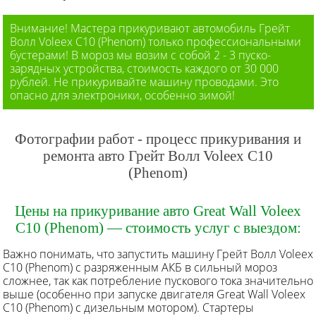
Внимание! Мастера прикуривают автомобиль Грейт
Волл Voleex C10 (Phenom) только профессиональными
бустерами! В мороз мы возим с собой 2 - 3 пуско-
зарядных устройства, стоимость каждого от 30 000
рублей. Не прикуривайте машину проводами. Это
опасно для электроники, особенно зимой!
Фотографии работ - процесс прикуривания и
ремонта авто Грейт Волл Voleex C10
(Phenom)
Цены на прикуривание авто Great Wall Voleex
C10 (Phenom) — стоимость услуг с выездом:
Важно понимать, что запустить машину Грейт Волл Voleex
C10 (Phenom) с разряженным АКБ в сильный мороз
сложнее, так как потребление пускового тока значительно
выше (особенно при запуске двигателя Great Wall Voleex
C10 (Phenom) c дизельным мотором). Стартеры