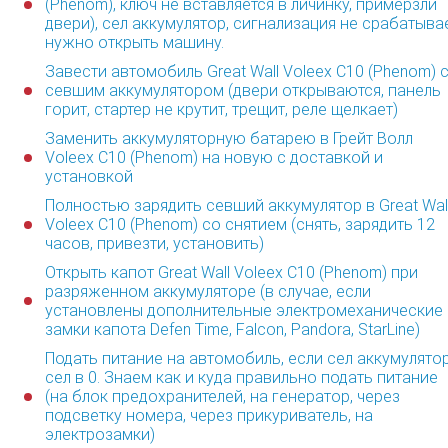
(Phenom), ключ не вставляется в личинку, примёрзли
двери), сел аккумулятор, сигнализация не срабатывае
нужно открыть машину.
Завести автомобиль Great Wall Voleex C10 (Phenom) 
севшим аккумулятором (двери открываются, панель
горит, стартер не крутит, трещит, реле щелкает)
Заменить аккумуляторную батарею в Грейт Волл
Voleex C10 (Phenom) на новую с доставкой и
установкой
Полностью зарядить севший аккумулятор в Great Wal
Voleex C10 (Phenom) со снятием (снять, зарядить 12
часов, привезти, установить)
Открыть капот Great Wall Voleex C10 (Phenom) при
разряженном аккумуляторе (в случае, если
установлены дополнительные электромеханические
замки капота Defen Time, Falcon, Pandora, StarLine)
Подать питание на автомобиль, если сел аккумулято
сел в 0. Знаем как и куда правильно подать питание
(на блок предохранителей, на генератор, через
подсветку номера, через прикуриватель, на
электрозамки)