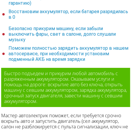
гарантию)
Восстановим аккумулятор, если батарея разрядилась
в 0
Безопасно прикурим машину, если забыли
выключить фары, свет в салоне, долго слушали
музыку
Поможем полностью зарядить аккумулятор в нашем
автосервисе, при необходимости установим
подменный АКБ на время зарядки
Быстро подъедем и прикурим любой автомобиль с
разряженным аккумулятором. Оказываем услуги и
помощь на дороге: вскрытие авто без ключа, открыть
машину с севшим аккумулятором, зарядка аккумулятора,
срочный запуск двигателя, завести машину с севшим
аккумулятором.
Мастер автоэлектрик поможет, если требуется срочно
вскрыть авто и запустить двигатель (сел аккумулятор,
салон не разблокируется с пульта сигнализации, ключ не