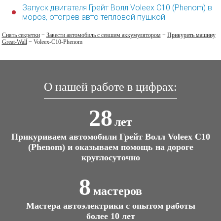
Запуск двигателя Грейт Волл Voleex C10 (Phenom) в
мороз, отогрев авто тепловой пушкой.
Снять секретки
−
Завести автомобиль с севшим аккумулятором
−
Прикурить машину
Great-Wall
−
Voleex-C10-Phenom
О нашей работе в цифрах:
28
лет
Прикуриваем автомобили Грейт Волл Voleex C10
(Phenom) и оказываем помощь на дороге
круглосуточно
8
мастеров
Мастера автоэлектрики с опытом работы
более 10 лет