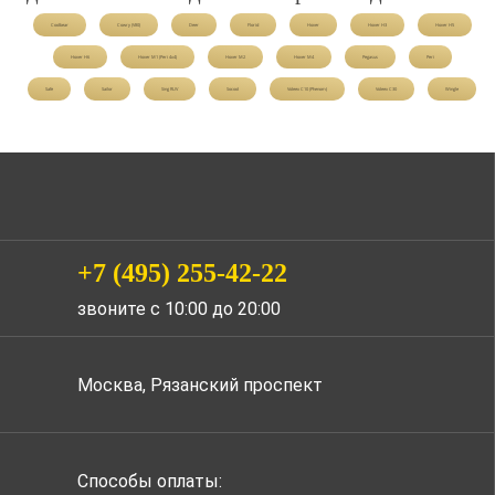
Coolbear
Cowry (V80)
Deer
Florid
Hover
Hover H3
Hover H5
Hover H6
Hover M1 (Peri 4x4)
Hover M2
Hover M4
Pegasus
Peri
Safe
Sailor
Sing RUV
Socool
Voleex C10 (Phenom)
Voleex C30
Wingle
+7 (495) 255-42-22
звоните с 10:00 до 20:00
Москва, Рязанский проспект
Способы оплаты: